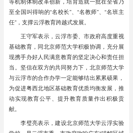
等机制体制改革创新，培育造就一批在全省乃
至全国叫得响的“名校长”、“名教师”、“名班主
任”，支撑云浮教育跨越式发展。
王守军表示，云浮市委、市政府高度重视
基础教育，同北京师范大学积极协调，充分展
现携手办好人民满意教育的坚定决心和责任担
当。坚信在双方的共同努力下，北京师范大学
与云浮市的合作办学一定能够结出累累硕果，
为促进粤西北地区基础教育优质均衡发展，推
动实现教育公平、提升教育质量作出积极贡
献。
李璧亮表示，建设北京师范大学云浮实验
学校，是云浮市委、市政府吹响广东“破解区域