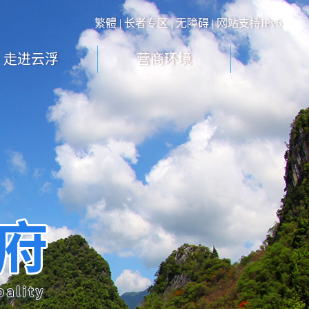
繁體
|
长者专区
|
无障碍
| 网站支持IPv6
走进云浮
营商环境