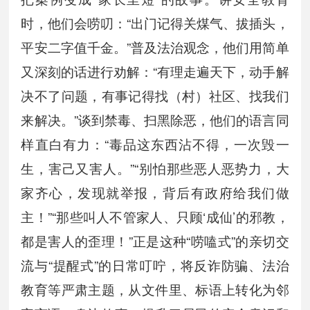
时，他们会唠叨：“出门记得关煤气、拔插头，
平安二字值千金。”普及法治观念，他们用简单
又深刻的话进行劝解：“有理走遍天下，动手解
决不了问题，有事记得找（村）社区、找我们
来解决。”谈到禁毒、扫黑除恶，他们的语言同
样直白有力：“毒品这东西沾不得，一次毁一
生，害己又害人。”“别怕那些恶人恶势力，大
家齐心，发现就举报，背后有政府给我们做
主！”“那些叫人不管家人、只顾‘成仙’的邪教，
都是害人的歪理！”正是这种“唠嗑式”的亲切交
流与“提醒式”的日常叮咛，将反诈防骗、法治
教育等严肃主题，从文件里、标语上转化为邻