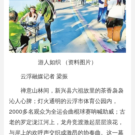
游人如织 （资料图片）
云浮融媒记者 梁振
禅意山林间，新兴县六祖故里的茶香袅袅
沁人心脾；灯火通明的云浮市体育公园内，
2000多名观众为全运会曲棍球赛呐喊助威；古
老的罗定泷江河上，龙舟竞渡激起层层浪花，
与岸上的欢呼声交织成激昂的协奏曲。这一幕