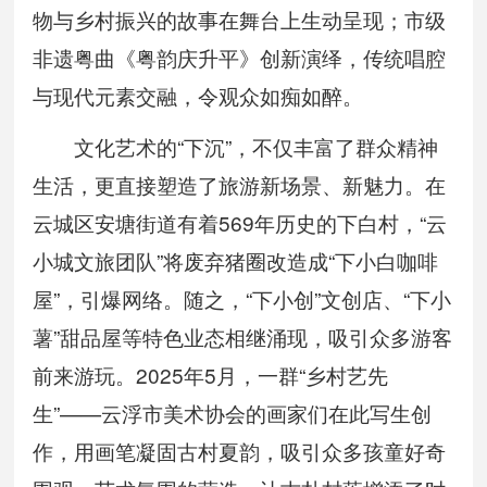
物与乡村振兴的故事在舞台上生动呈现；市级
非遗粤曲《粤韵庆升平》创新演绎，传统唱腔
与现代元素交融，令观众如痴如醉。
文化艺术的“下沉”，不仅丰富了群众精神
生活，更直接塑造了旅游新场景、新魅力。在
云城区安塘街道有着569年历史的下白村，“云
小城文旅团队”将废弃猪圈改造成“下小白咖啡
屋”，引爆网络。随之，“下小创”文创店、“下小
薯”甜品屋等特色业态相继涌现，吸引众多游客
前来游玩。2025年5月，一群“乡村艺先
生”——云浮市美术协会的画家们在此写生创
作，用画笔凝固古村夏韵，吸引众多孩童好奇