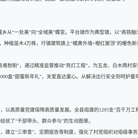
乡从“一处美”向“全域美”蝶变。平台镇作为典型镇，以“高铁融
4间，种植苗木4万株，圩镇建筑换上“橘黄外墙+橙红屋顶”的暖
盼”，通过精准监督推动“亮灯工程”，为五龙、白木两村安装1
000盒“甜蜜新年礼”，关爱直达童心。从解决出行安全到呵护
高质量党建保障高质量发展。全县组建的1295支“百千万工程”
绘就了“干部带头、群众参与”的生动图景。
建立“三审查”、定期报告等制度，强化了村党组织对组级事务