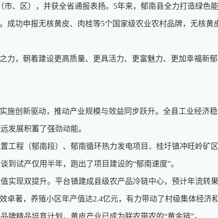
县（市、区），并获全省通报表扬。5年来，郁南县全力打造绿色
。成功申报无核黄皮、肉桂等5个国家级农业农村品牌，无核黄皮全
之力，朝着建设更高质量、更具活力、更富魅力、更加幸福新郁
实施创新驱动，推动产业规模与效益同步跃升。全县工业经济稳
长远发展积蓄了强劲动能。
工程（郁南段）、郁南循环热力发电项目、桂圩镇冲旺岭矿区
谈到试产仅用半年，跑出了项目建设的“郁南速度”。
现双提升。平台镇建成县级农产品冷链中心，预计年流转果蔬超
式成效卓著，养殖小区年产值达2.4亿元，有力带动了村级集体经
业品牌精品培育计划，黄皮产业已成为联农带农的“黄金链”。