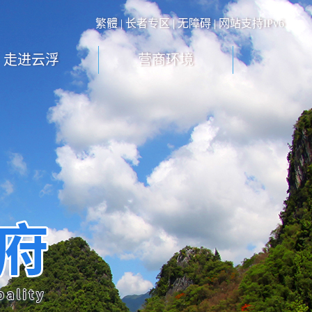
繁體
|
长者专区
|
无障碍
| 网站支持IPv6
走进云浮
营商环境