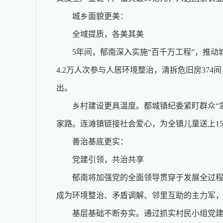
城乡面貌更美：
全域提质，各美其美
5年间，郁南深入实施“百千万工程”，推动城
4.2万人次参与人居环境整治，清拆危旧房37
出。
乡村建设更具温度。都城镇纪委紧盯群众“急难愁
家路。连滩镇链接社会爱心，为全镇儿童送上15
善治基底更实：
党建引领，共治共享
郁南将加强党的全面领导贯穿于发展全过程，以
成为环境整治、矛盾调解、邻里互助的主力军，
基层基础不断夯实。通过抓实村民小组党建，