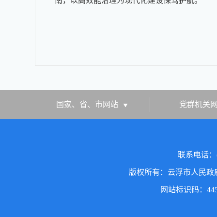
南，以高效能治理为现代化建设保驾护航。
国家、省、市网站
党群机关
联系电话：(
版权所有：云浮市人民政
网站标识码：4453