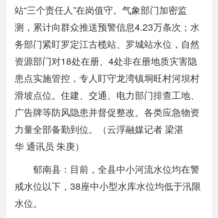
站“三个责任人”在岗值守。气象部门加密监
测，累计向群众推送预警信息4.23万条次；水
务部门紧盯罗定江古榄站、罗城站水位，自然
资源部门对18处在册、4处非在册地质灾害隐
患点实施管控，专人盯守龙湾镇垌旺村河坝村
滑坡点位。住建、交通、电力部门排查工地、
广告牌等防风隐患并督促整改。各类应急物资
力量全部备勤到位。（云浮融媒记者 梁湛
华 通讯员 朱庚）
郁南县：目前，全县中小河流水位均在警
戒水位以下，38座中小型水库水位均低于汛限
水位。