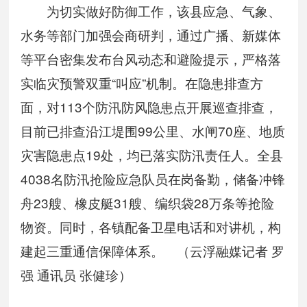
为切实做好防御工作，该县应急、气象、
水务等部门加强会商研判，通过广播、新媒体
等平台密集发布台风动态和避险提示，严格落
实临灾预警双重“叫应”机制。在隐患排查方
面，对113个防汛防风隐患点开展巡查排查，
目前已排查沿江堤围99公里、水闸70座、地质
灾害隐患点19处，均已落实防汛责任人。全县
4038名防汛抢险应急队员在岗备勤，储备冲锋
舟23艘、橡皮艇31艘、编织袋28万条等抢险
物资。同时，各镇配备卫星电话和对讲机，构
建起三重通信保障体系。 （云浮融媒记者 罗
强 通讯员 张健珍）