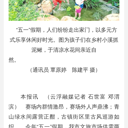
“五一”假期，人们纷纷走出家门，以多元方
式乐享休闲好时光。图为孩子们在乡村小溪抓
泥鳅，于清凉水花间亲近自
然
（通讯员 覃原婷 陈建平 摄）
本报讯 （云浮融媒记者 石世富 邓渭
滨） 赛场内群情激昂，赛场外人声鼎沸；青
山绿水间露营正酣，古镇街区里古风巡游如
织……今年“五一”假期，我市文旅市场供需两