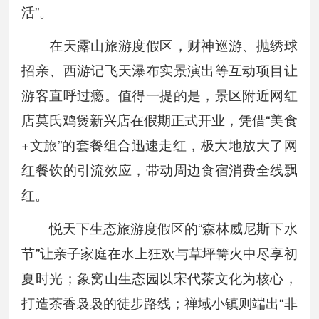
活”。
在天露山旅游度假区，财神巡游、抛绣球
招亲、西游记飞天瀑布实景演出等互动项目让
游客直呼过瘾。值得一提的是，景区附近网红
店莫氏鸡煲新兴店在假期正式开业，凭借“美食
+文旅”的套餐组合迅速走红，极大地放大了网
红餐饮的引流效应，带动周边食宿消费全线飘
红。
悦天下生态旅游度假区的“森林威尼斯下水
节”让亲子家庭在水上狂欢与草坪篝火中尽享初
夏时光；象窝山生态园以宋代茶文化为核心，
打造茶香袅袅的徒步路线；禅域小镇则端出“非