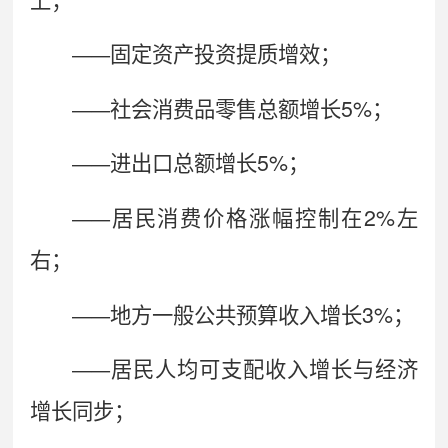
上；
——
固定
资产投资提质增效；
5%
——
社
会消费品零售总额增长
；
5%
——
进
出口总额增长
；
2%
——
居
民消费价格涨幅控制在
左
右；
3%
——
地方
一般公共预算收入增长
；
——
居
民人均可支配收入增长与经济
增长同步；