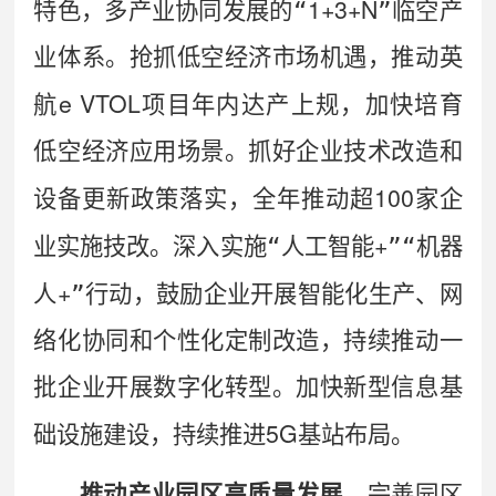
1+3+N
特色，多产业协同发展的
“
”
临空产
业体系。抢抓低空经济市场机遇，推动英
e VTOL
航
项目年内达产上规，加快培育
低空经济应用场景。
抓好企业技术改造和
100
设备更新政策落实，全年推动
超
家企
+
业实施技改。
深入
实施
“
人工智能
”“
机器
+
人
”
行动，
鼓励企业开展智能化生产、网
络化协同和个性化定制改造，持续推动一
批企业开展数字化转型。加快新型信息基
5G
础设施建设，持续推进
基站布局。
推动产业园区高质量发展。
完善园区