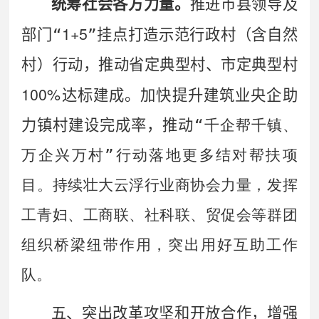
统筹社会各方力量。
推进市县领导及
1+5
部门
“
”
挂点打造示范行政村（含自然
村）行动，推动省定典型村、市定典型村
100%
达标建成。加快提升建筑业央企助
力镇村建设完成率，推动
“
千企帮千镇、
万企兴万村
”
行动落地更多结对帮扶项
目。持续壮大云浮行业商协会力量，发挥
工青妇、工商联、社科联、贸促会等群团
组织桥梁纽带作用，突出用好互助工作
队。
五、突出改革攻坚和开放合作，增强