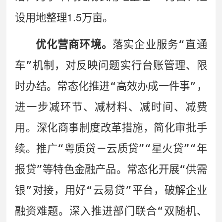
1.5
设用地整理
万亩。
优化营商环境。
落实企业服务
“
直通
车
”
机制，对反映问题实行台账管理、限
时办结。
常态化推进
“
高效办成一件事
”
，
进一步减环节、减材料、减时间、减费
用。深化商事制度改革措施，简化审批手
续。推广
“
粤质贷－云质贷
”“
星火贷
”“
年
报贷
”
等
特色
金融产品。
常态化开展
“
供需
银
”
对接，用好
“
云易贷
”
平台，破解企业
融资难题。
深入推进部门联合
“
双随机、