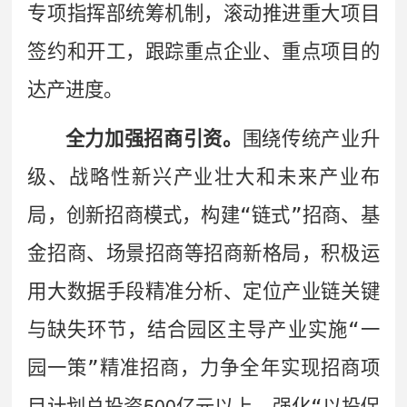
专项指挥部统筹机制，滚动推进重大项目
签约和开工，跟踪重点企业、重点项目的
达产进度。
全力加强招商引资。
围绕传统产业
升
级、战略性
新兴产业
壮大和未来产业布
局，创新招商模式，构建
“
链式
”
招商、基
金招商、场景招商等招商新格局，积极运
用大数据手段精准分析、定位产业链关键
与缺失环节，结合园区主导产业实施
“
一
园一策
”
精准招商，力争全年实现招商项
500
目计划总投资
亿元以上。强
化
“
以投促