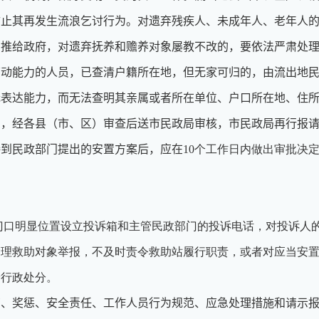
防止其再发生流浪乞讨行为。对遗弃残疾人、未成年人、老年人
、推给政府，对遗弃抚养和赡养对象屡教不改的，要依法严肃处
劳动能力的人员，已查清户籍所在地，但无家可归的，由流出地
无表达能力，而无法查明其亲属或者所在单位、户口所在地、住
的，经各县（市、区）审查后送市民政局审核，市民政局再行报
接到民政部门提出的安置方案后，应在
10个工作日内做出审批决
门口明显位置设立投诉箱和主管民政部门的投诉电话，对投诉人
受理救助对象举报，不及时责令救助站履行职责，或者对应当安
予行政处分。
育、奖惩、安全责任、工作人员行为规范、应急处理措施和请示