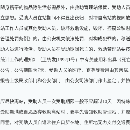
，随身携带的物品除生活必需品外，由救助管理站保管，受助人
自立思想。受助人员在站期间不得昼出夜归，对擅自离站的视同
理站工作人员或其他受助人员，破坏救助设施，毁坏、盗窃公私
安管理处罚条例》的，由公安机关依法处罚，对构成犯罪的，移
受助人员进行救治。受助人员在受助期间死亡的，救助管理站要
因统计工作的通知》（卫统发
[1992]1号）中有关使用和出具
公告，公告期限为7天。受助人员的医疗、丧葬等费用由其亲属
时报告上级民政部门和公安部门，由公安司法部门作出鉴定，并
后应尽快离站，受助人员一次受助期限一般不应超过
10天，因特
员受助期满或自愿放弃救助离站时，要事先告知救助管理站，并
站同意。对受助人员自返常住户口所在地、住所地无力支付交通