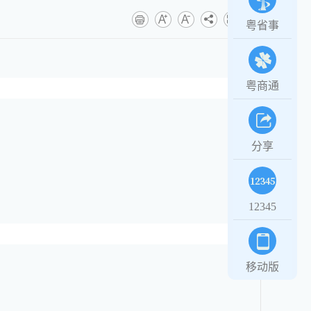
粤省事
粤商通
分享
12345
移动版