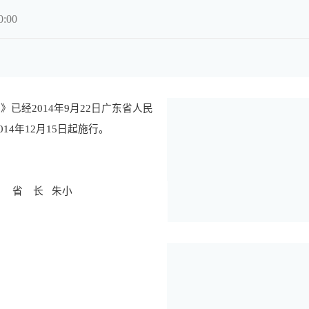
:00
》已经
2014
年
9
月
22
日广东省人民
014
年
12
月
15
日起施行。
朱小