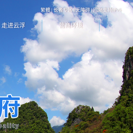
繁體
|
长者专区
|
无障碍
| 网站支持IPv6
走进云浮
营商环境