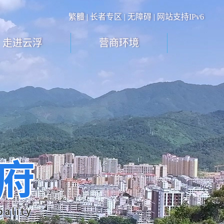
繁體
|
长者专区
|
无障碍
| 网站支持IPv6
走进云浮
营商环境