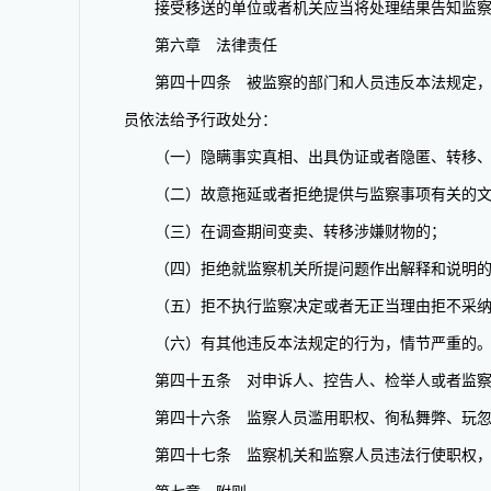
接受移送的单位或者机关应当将处理结果告知监察
第六章 法律责任
第四十四条 被监察的部门和人员违反本法规定，有
员依法给予行政处分：
（一）隐瞒事实真相、出具伪证或者隐匿、转移、
（二）故意拖延或者拒绝提供与监察事项有关的文
（三）在调查期间变卖、转移涉嫌财物的；
（四）拒绝就监察机关所提问题作出解释和说明
（五）拒不执行监察决定或者无正当理由拒不采纳
（六）有其他违反本法规定的行为，情节严重的
第四十五条 对申诉人、控告人、检举人或者监察人
第四十六条 监察人员滥用职权、徇私舞弊、玩忽职
第四十七条 监察机关和监察人员违法行使职权，侵