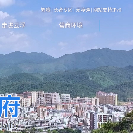
繁體
|
长者专区
|
无障碍
| 网站支持IPv6
走进云浮
营商环境