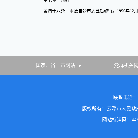
第七章 附则
第四十八条 本法自公布之日起施行。
1990
年
12
国家、省、市网站
党群机关
联系电话：(
版权所有：云浮市人民政
网站标识码：4453