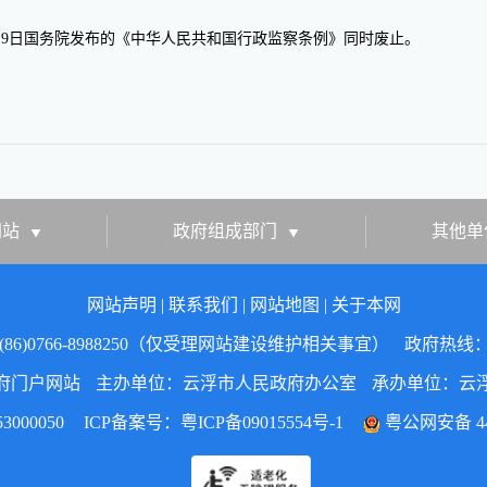
月
9
日
国务院发布的《中华人民共和国行政监察条例》同时废止。
网站
政府组成部门
其他单
网站声明
|
联系我们
|
网站地图
|
关于本网
86)0766-8988250（仅受理网站建设维护相关事宜）
政府热线：07
府门户网站
主办单位：云浮市人民政府办公室
承办单位：云
000050
ICP备案号：
粤ICP备09015554号-1
粤公网安备 445