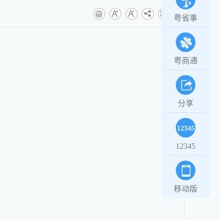
粤省事
粤商通
分享
12345
移动版