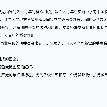
党领导的先进青年的群众组织，是广大青年在实践中学习中国特
导。共青团的地方各级组织受同级党的委员会领导，同时受共青
领导，注意团的干部的选拔和培训。党要坚决支持共青团根据广
系广大青年的桥梁作用。
业单位的团委员会书记，是党员的，可以列席同级党的委员会
组成的图案。
色党徽图案的红旗。
产党的象征和标志。党的各级组织和每一个党员都要维护党徽党