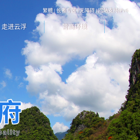
繁體
|
长者专区
|
无障碍
| 网站支持IPv6
走进云浮
营商环境