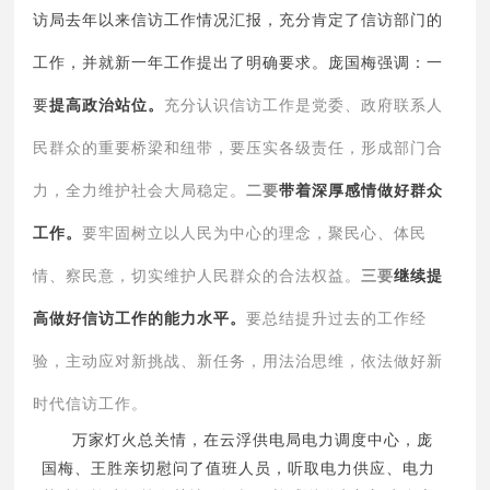
访局去年以来信访工作情况汇报，充分肯定了信访部门的
工作，并就新一年工作提出了明确要求。庞国梅强调：
一
充分认识信访工作是党委、政府联系人
要
提高政治站位。
民群众的重要桥梁和纽带，要压实各级责任，形成部门合
力，全力维护社会大局稳定。
二要
带
着深厚感情做好群众
要牢固树立以人民为中心的理念，聚民心、体民
工作。
情、察民意，切实维护人民群众的合法权益。
三要
继续提
要总结提升过去的工作经
高做好信访工作的能力水平。
验，主动应对新挑战、新任务，用法治思维，依法做好新
时代信访工作。
万家灯火总关情，在云浮供电局电力调度中心，庞
国梅、王胜亲切慰问了值班人员，听取电力供应、电力