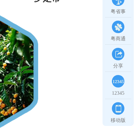
粤省事
粤商通
分享
12345
移动版