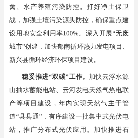
禽、水产养殖污染防控。打好净土保卫
战，加强土壤污染源头防控，确保重点建
设用地安全利用率
100%
。深入开展
“
无废
城市
”
创建，加快郁南循环热力发电项目、
新兴县循环经济环保项目建设。
稳妥推进
“
双碳
”
工作。
加快云浮水源
山抽水蓄能电站、云河发电天然气热电联
产等项目建设，年内实现天然气主干管
道
“
县县通
”
，有序建设一批集中式光伏电
站，推广分布式光伏应用。加快推进石