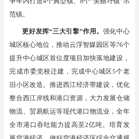
争年内打造
4
个典型镇、
8
个
“
美丽圩镇
”
示
范镇。
更好发挥
“
三大引擎
”
作用。
强化中心
城区核心地位，推动云浮智媒园区等
76
个
提升中心城区首位度项目加快落地建设，
完成市委党校迁建，完成中心城区
5
个老
旧小区改造。推进西江经济带建设，优化
整合西江岸线和港口资源，大力发展仓储
物流、贸易航运等现代港口物流业，全年
全市港口吞吐能力提高至
2
亿吨。培育发
展空港经济，做好空港经济区综合交通规