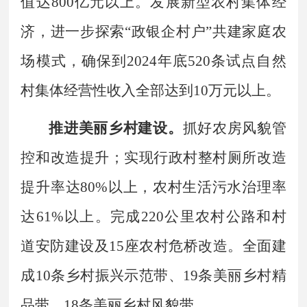
值达
800
亿元以上。发展新型农村集体经
济，进一步探索
“
政银企村户
”
共建家庭农
场模式，确保到
2024
年底
520
条试点自然
村集体经营性收入全部达到
10
万元以上。
推进美丽乡村建设。
抓好农房风貌管
控和改造提升；实现行政村整村厕所改造
提升率达
80%
以上，农村生活污水治理率
达
61%
以上。完成
220
公里农村公路和村
道安防建设及
15
座农村危桥改造。全面建
成
10
条乡村振兴示范带、
19
条美丽乡村精
品带、
18
条美丽乡村风貌带。