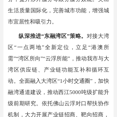
生活质量国际化，完善城市功能，增强城
市宜居性和吸引力。
纵深推进
“
东融湾区
”
策略。
对接大湾
区
“
一点两地
”
全新定位，立足
“
港澳所
需
”“
湾区所向
”“
云浮所能
”
，推动我市与大
湾区供应链、产业链功能互补和循环互
动。全面融入大湾区
“
1
小时交通圈
”
，加快
融湾通道建设，推动西江
5000
吨级扩能升
级前期研究。依托佛山云浮对口帮扶协作
机制，大力开展产业链招商、靶向招商，