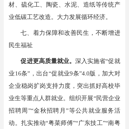
材、硫化工、陶瓷、水泥、造纸等传统产
业低碳工艺改造。大力发展循环经济。
七、着力保障和改善民生，不断增进
民生福祉
促进更高质量就业。
深入实施省
“
促就
业
16
条
”
，出台
“
促就业
9
条
”
4.0
版，加大对
企业稳岗扩岗支持力度，突出抓好高校毕
业生等重点人群就业。组织开展
“
民营企业
招聘周
”“
金秋招聘月
”
等公共就业服务活
动。扎实推动
“
粤菜师傅
”“
广东技工
”“
南粤