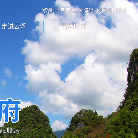
繁體
|
长者专区
|
无障碍
| 网站支持IPv6
走进云浮
营商环境