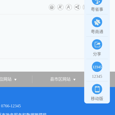
粤省事
粤商通
分享
12345
位网站
县市区网站
移动版
66-12345