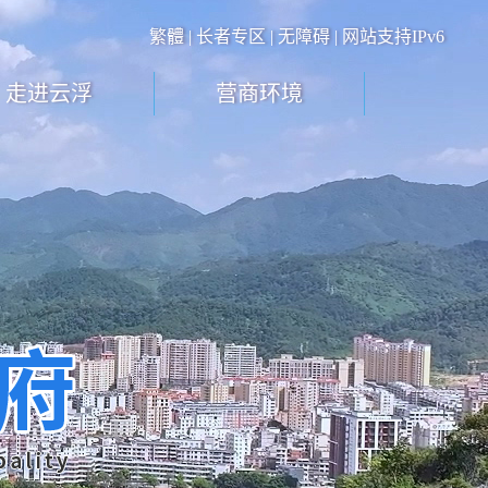
繁體
|
长者专区
|
无障碍
| 网站支持IPv6
走进云浮
营商环境