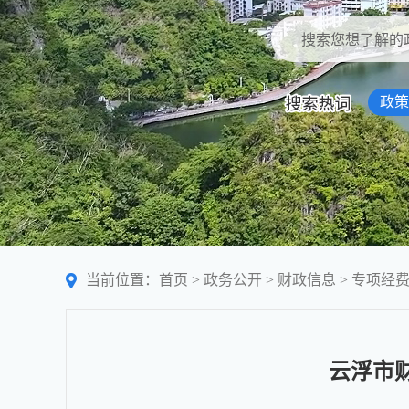
政策
当前位置：
首页
>
政务公开
>
财政信息
>
专项经
云浮市