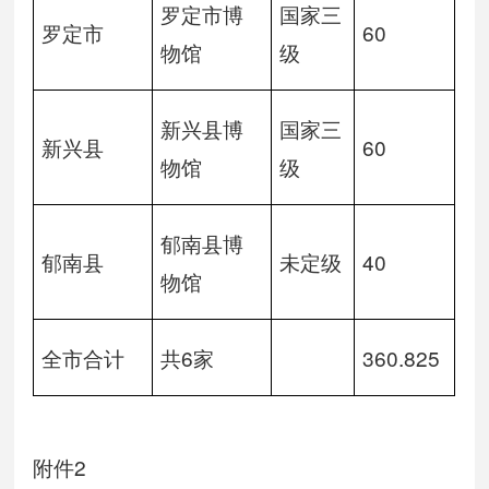
罗定市博
国家三
罗定市
60
物馆
级
新兴县博
国家三
新兴县
60
物馆
级
郁南县博
郁南县
未定级
40
物馆
全市合计
共6家
360.825
附件2