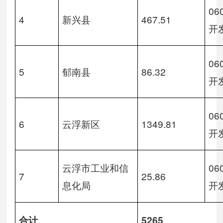
0
4
新兴县
467.51
开
0
5
郁南县
86.32
开
0
6
云浮新区
1349.81
开
云浮市工业和信
0
7
25.86
息化局
开
合计
5265