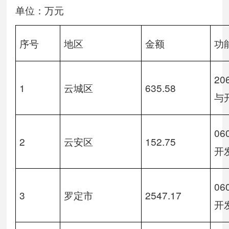
单位：万元
序号
地区
金额
功
2
1
云城区
635.58
与
0
2
云安区
152.75
开
0
3
罗定市
2547.17
开