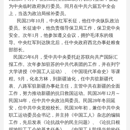
为中央临时政府执行委员。同月在中共六届五中全会
上，当选为政治局候补委员。
民国23年10月，中央红军长征，他任中央纵队政治
委员。长征途中，他负责领导保卫局工作，保卫党中央
安全。次年1月，他参加遵义会议，拥护毛泽东的领
导。中央红军到达陕北后，任中央政府西北办事处粮食
部部长。
民国25年6月，受中共中央委托赴苏联向共产国际汇
报工作。次年参加驻苏的中共代表团的工作，并在列宁
大学讲授《中国工人运动》、《中国现代革命史》等课
程。9月，化名方林，到新疆迪化，任中共驻新疆代
表、八路军驻新疆办事处主任，主管中共在新疆的全面
工作，努力推动新疆的抗日救国运动。民国26年12月～
民国34年，任中共中央政治局委员。民国28年冬回延
安，任中共中央党校校长。民国30年初，兼任中共中央
职工运动委员会书记，并主持《中国工人》杂志的编辑
工作，先后发表《论抗战中的民主问题》、《论抗日根
据地职工工会的基本任务》、《中国工人阶级当前的任