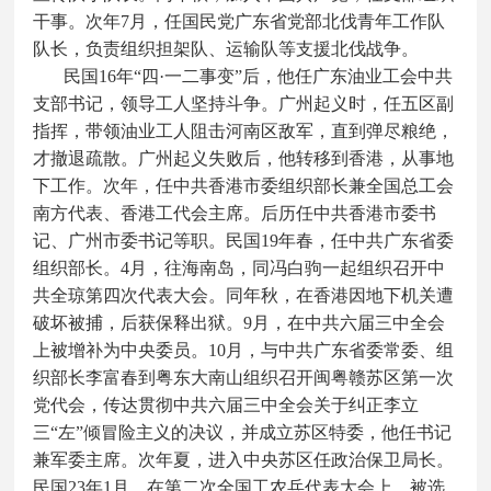
干事。次年7月，任国民党广东省党部北伐青年工作队
队长，负责组织担架队、运输队等支援北伐战争。
民国16年“四·一二事变”后，他任广东油业工会中共
支部书记，领导工人坚持斗争。广州起义时，任五区副
指挥，带领油业工人阻击河南区敌军，直到弹尽粮绝，
才撤退疏散。广州起义失败后，他转移到香港，从事地
下工作。次年，任中共香港市委组织部长兼全国总工会
南方代表、香港工代会主席。后历任中共香港市委书
记、广州市委书记等职。民国19年春，任中共广东省委
组织部长。4月，往海南岛，同冯白驹一起组织召开中
共全琼第四次代表大会。同年秋，在香港因地下机关遭
破坏被捕，后获保释出狱。9月，在中共六届三中全会
上被增补为中央委员。10月，与中共广东省委常委、组
织部长李富春到粤东大南山组织召开闽粤赣苏区第一次
党代会，传达贯彻中共六届三中全会关于纠正李立
三“左”倾冒险主义的决议，并成立苏区特委，他任书记
兼军委主席。次年夏，进入中央苏区任政治保卫局长。
民国23年1月，在第二次全国工农兵代表大会上，被选