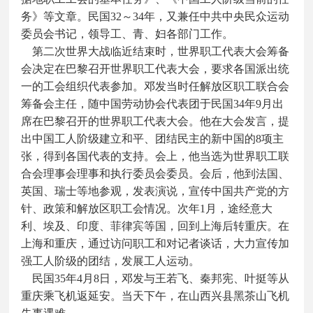
务》等文章。民国32～34年，又兼任中共中央民众运动
委员会书记，领导工、青、妇各部门工作。
第二次世界大战临近结束时，世界职工代表大会筹备
会决定在巴黎召开世界职工代表大会，要求各国派出统
一的工会组织代表参加。邓发当时任解放区职工联合会
筹备会主任，随中国劳动协会代表团于民国34年9月出
席在巴黎召开的世界职工代表大会。他在大会发言，提
出中国工人阶级建立和平、团结民主的新中国的8项主
张，得到各国代表的支持。会上，他当选为世界职工联
合会理事会理事和执行委员会委员。会后，他到法国、
英国、瑞士等地参观，发表演说，宣传中国共产党的方
针、政策和解放区职工会情况。次年1月，途经意大
利、埃及、印度、菲律宾等国，回到上海后转重庆。在
上海和重庆，通过访问职工和对记者谈话，大力宣传加
强工人阶级的团结，发展工人运动。
民国35年4月8日，邓发与王若飞、秦邦宪、叶挺等从
重庆乘飞机返延安。当天下午，在山西兴县黑茶山飞机