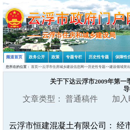
—— 云浮市住房和城乡建设局
—— 云浮市住房和城乡建设局
频道首页
政务公开
政策
专题专栏
历史性专题
保障性
您所在的位置：
首页
>>
云浮市住房城乡建设信息网
>>
历史性专题
>>
建设领域突
关于下达云浮市2009年第
导
文章类型： 普通稿件 加入时
云浮市恒建混凝土有限公司： 经市