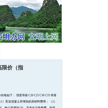
高限价（指
强度等级 C20 C25 C30 C35 坍落
容： （1）泵送混凝土所增加的原材料费用； （2）
里时，每公里增加1元，若发生过路桥费，则另