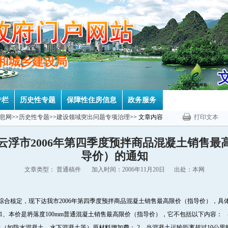
房和城乡建设局
房和城乡建设局
专栏
历史性专题
保障性住房信息
政务服务
息网
>>
历史性专题
>>
建设领域突出问题专项治理
>> 文章内容
打印文本
云浮市2006年第四季度预拌商品混凝土销售最
导价）的通知
文章类型： 普通稿件 加入时间：2006年11月20日 出处：本网
核定，现下达我市2006年第四季度预拌商品混凝土销售最高限价（指导价），具体价格如下： 
通混凝土 说明：1、本价是坍落度100mm普通混凝土销售最高限价（指导价），它不包括以下内
土（如防水混凝土、水下混凝土等）原材料增加费； 2、当混凝土运输距离超过10公