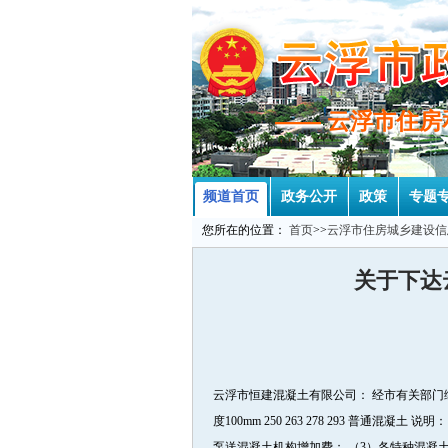
—— 云浮市住
—— 云浮市住
频道首页
政务公开
政策
专题
您所在的位置：
首页
>>
云浮市住房城乡建设信
关于下达
云浮市恒建混凝土有限公司： 经市有关部门综合
度100mm 250 263 278 293 普
泵送混凝土机构增加费； （3）各特种混凝