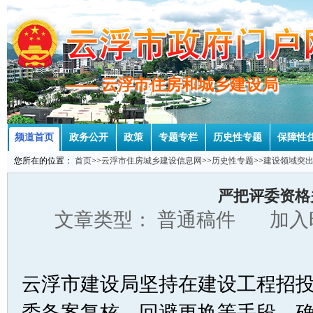
—— 云浮市住房和城乡建设局
—— 云浮市住房和城乡建设局
频道首页
政务公开
政策
专题专栏
历史性专题
保障性
您所在的位置：
首页
>>
云浮市住房城乡建设信息网
>>
历史性专题
>>
建设领域突
严把评委资格
文章类型： 普通稿件 加入时
云浮市建设局坚持在建设工程招
委备案复核、回避更换等手段，确