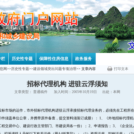
房和城乡建设局
房和城乡建设局
专栏
历史性专题
保障性住房信息
政务服务
息网
>>
历史性专题
>>
建设领域突出问题专项治理
>> 文章内容
打印文本
招标代理机构 进驻云浮须知
文章类型： 普通稿件 加入时间：2005年10月19日 出处：本网
投标市场的运作，市外招标代理机构进驻云浮承接招标代理业务的，必须先在工程所
印件须盖单位公章，并携带原件备查，提交资料须装订成册）： 1、《外地招标代理
程交易中心、建设行政主管部门、市建设局各一份）； 2、申请报告； 3、《企业法
5、拟派进驻人员的以下有关证件（用A4纸复印）： （1）资质证书、职称证书； （