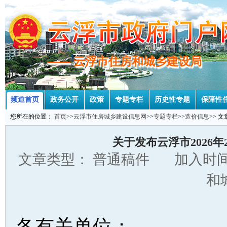
—— 云浮市住房和城乡建设局
—— 云浮市住房和城乡建设局
频道首页
政务公开
政策
专题专栏
历史性专题
保障性
您所在的位置：
首页
>>
云浮市住房城乡建设信息网
>>
专题专栏
>>
造价信息
>> 
关于发布云浮市2026
文章类型： 普通稿件 加入时间：
和
各有关单位：