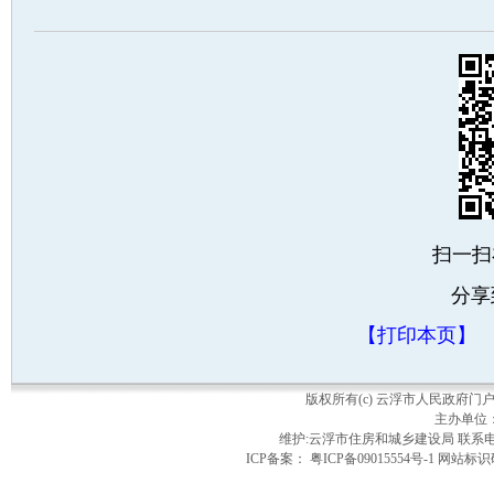
扫一扫
分享
【打印本页】
版权所有(c) 云浮市人民政府
主办单位
维护:云浮市住房和城乡建设局 联系电话：
ICP备案： 粤ICP备09015554号-1 网站标识