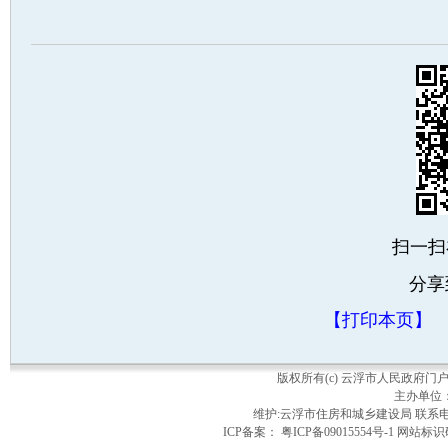
扫一扫
分享
【打印本页】
版权所有(c) 云浮市人民政府
主办单位
维护:云浮市住房和城乡建设局 联系电话：
ICP备案： 粤ICP备09015554号-1 网站标识