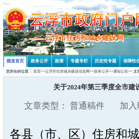
—— 云浮市住房和城乡建设局
—— 云浮市住房和城乡建设局
频道首页
政务公开
政策
专题专栏
历史性专题
保障性
您所在的位置：
首页
>>
云浮市住房城乡建设信息网
>>
政务公开
>>
通知公告
>> 
关于2024年第三季度全市
文章类型： 普通稿件 加入时
各县（市、区）住房和