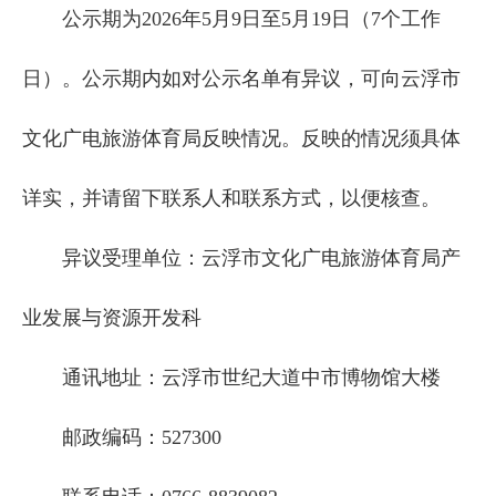
公示期为2026年5月9日至5月19日（7个工作
日）。公示期内如对公示名单有异议，可向云浮市
文化广电旅游体育局反映情况。反映的情况须具体
详实，并请留下联系人和联系方式，以便核查。
异议受理单位：云浮市文化广电旅游体育局产
业发展与资源开发科
通讯地址：云浮市世纪大道中市博物馆大楼
邮政编码：527300