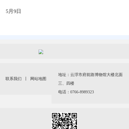
5月9日
地址：云浮市府前路博物馆大楼北面
联系我们
丨
网站地图
三、四楼
电话：0766-8989323