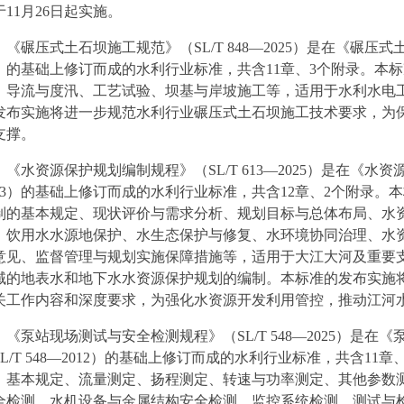
于11月26日起实施。
《碾压式土石坝施工规范》（SL/T 848—2025）是在《碾压式
3）的基础上修订而成的水利行业标准，共含11章、3个附录。本
、导流与度汛、工艺试验、坝基与岸坡施工等，适用于水利水电
发布实施将进一步规范水利行业碾压式土石坝施工技术要求，为
支撑。
《水资源保护规划编制规程》（SL/T 613—2025）是在《水资
013）的基础上修订而成的水利行业标准，共含12章、2个附录
制的基本规定、现状评价与需求分析、规划目标与总体布局、水
、饮用水水源地保护、水生态保护与修复、水环境协同治理、水
意见、监督管理与规划实施保障措施等，适用于大江大河及重要
域的地表水和地下水水资源保护规划的编制。本标准的发布实施
关工作内容和深度要求，为强化水资源开发利用管控，推动江河
《泵站现场测试与安全检测规程》（SL/T 548—2025）是
SL/T 548—2012）的基础上修订而成的水利行业标准，共含1
、基本规定、流量测定、扬程测定、转速与功率测定、其他参数
全检测、水机设备与金属结构安全检测、监控系统检测、测试与