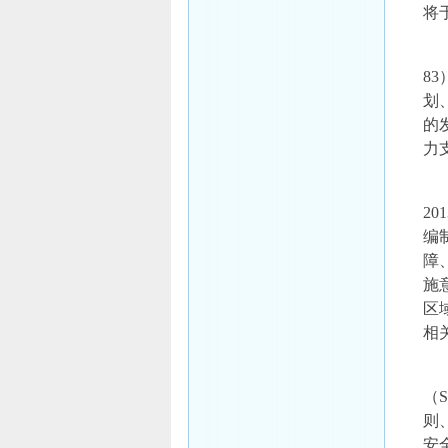
将
8
划
的
力
2
编
障
施
区
相
（
则
安