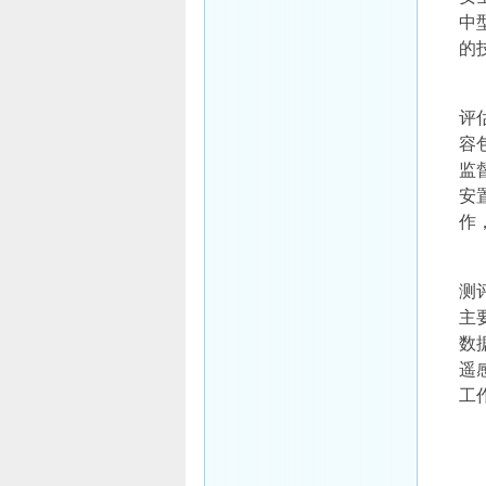
中
的
评
容
监
安
作
测
主
数
遥
工