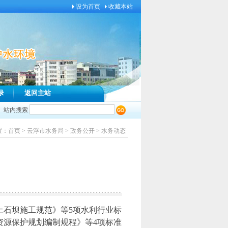
设为首页
收藏本站
录
返回主站
站内搜索
置：
首页
>
云浮市水务局
>
政务公开
>
水务动态
式土石坝施工规范》等5项水利行业标
资源保护规划编制规程》等4项标准