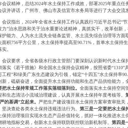
作会议精神，总结2024年水土保持工作成效，部署2025年重点
会议并讲话，广州市、佛山市及信宜市水务局等进行了大会交流
会议指出，2024年全省水土保持工作认真践行习近平总书记“
发力”治水思路和关于治水重要论述精神，真抓实干，改革创新
保护能力、人为水土流失全链条监管、水土流失综合治理等方面
失面积756平方公里，水土保持率提高至90.71%，首单水土保
落实。
会议要求，全省各级水行政主管部门要深刻认识新时代水土保
彻落实《若干措施》和全国水土保持会议精神，按照省委“1310”
万工程”和绿美广东生态建设为引领，锚定“十四五”水土保持率90
创新，砥砺奋进，全面提升水土保持功能和生态产品供给能力，全
要把水土保持常规工作落实落细落到位。
全面落实水土保持空间
程和生态清洁小流域治理建设，认真开展水土保持年度考核等。
“严的基调”立起来。
严把生产建设项目水土保持方案审查审批关
，坚决查处各类水土保持违规违法行为。
第三是一定要把水土保
土保持治理项目实现水生态产品价值转化，抓好一体化推进水土
增耕地指标交易，创新水土保持联防联控联治新机制等。
第四是