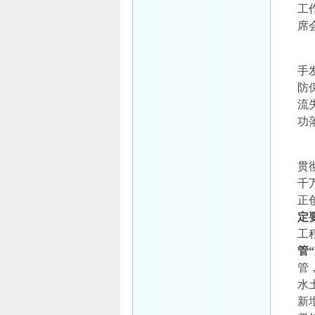
工
席
手
防
流
功
贯
千
正
定
工
管
管
水
新