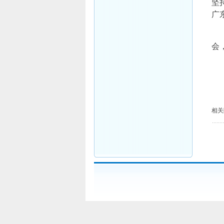
坚
广
会
相关