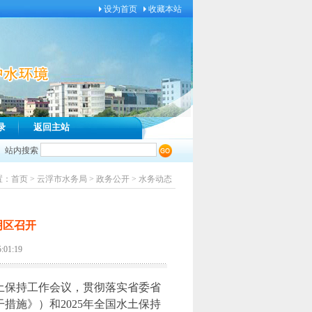
设为首页
收藏本站
录
返回主站
站内搜索
置：
首页
>
云浮市水务局
>
政务公开
>
水务动态
明区召开
1:19
省水土保持工作会议，贯彻落实省委省
措施》）和2025年全国水土保持