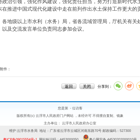
持政治引领，强化作风建设，强化责任担当，努力打造新时代水
东在推进中国式现代化建设中走在前列作出水土保持工作更大的
各地级以上市水利（水务）局，省各流域管理局，厅机关有关
，以及交流发言单位负责同志参加会议。
附件：
分享到：
您是第
-
位访客
版权所有(c) 云浮市人民政府门户网站 ，未经许可 不得擅自复制、镜象
主办单位： 云浮市人民政府办公室
维护:云浮市水务局 地址：广东省云浮市云城区河南东路70号 邮政编码：527300
粤ICP备09015554号-1
网站标识码：4453000050
粤公网安备 44530202000010号