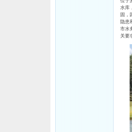
位于
水库
固，
隐患
市水
关要