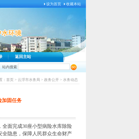
设为首页
收藏本站
录
返回主站
站内搜索
置：
首页
>
云浮市水务局
>
政务公开
>
水务动态
险加固任务
，全面完成30座小型病险水库除险
安全隐患，保障人民群众生命财产