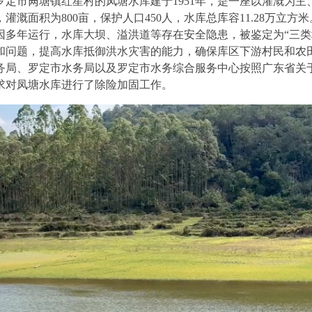
罗定市𬜯塘镇红星村的凤塘水库建于1951年，是一座以灌溉为
，灌溉面积为800亩，保护人口450人，水库总库容11.28万立方米
因多年运行，水库大坝、溢洪道等存在安全隐患，被鉴定为“三类
和问题，提高水库抵御洪水灾害的能力，确保库区下游村民和农田的
务局、罗定市水务局以及罗定市水务综合服务中心按照广东省关
求对凤塘水库进行了除险加固工作。