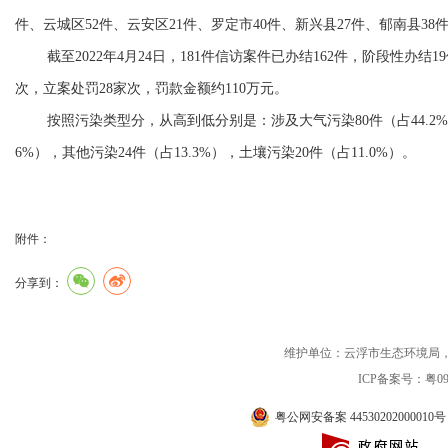
件、云城区52件、云安区21件、罗定市40件、新兴县27件、郁南县3
截至2022年4月24日，181件信访案件已办结162件，阶段性办结
次，立案处罚28家次，罚款金额约110万元。
按照污染类型分，从高到低分别是：涉及大气污染80件（占44.2%），水
6%），其他污染24件（占13.3%），土壤污染20件（占11.0%）。
附件：
分享到：
维护单位：云浮市生态环境局，联系电话：0
ICP备案号：粤090
粤公网安备案 44530202000010号