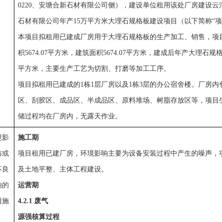
0220、安塘合新石材有限公司侧），建设单位租用该处厂房建设云
石材有限公司年产15万平方米大理石规格板建设项目（以下简称“项
本项目拟租用已建成厂房用于大理石规格板的生产加工、销售，项
积5674.07平方米，建筑面积5674.07平方米，建成后年产大理石规格
平方米，主要生产工艺为切割、打磨等加工工序。
项目拟租用已建成的1栋1层厂房以及1栋3层的办公宿舍楼。厂房内
区、刮胶区、成品区、半成品区、原料堆场、树脂存放区等，项目
储过程均在厂房内，无露天作业。
境影
施工期
防或
项目租用已建厂房，环境影响主要为设备安装过程中产生的噪声，
不良
及土地平整、主体工程建设。
响的
运营期
措施
4.2.1 
废气
源强核算过程