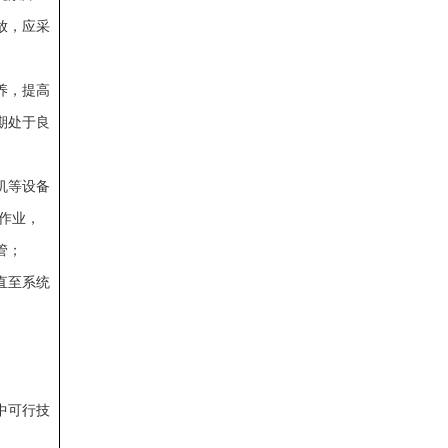
放，应采
养，提高
期处于良
机等设备
作业，
管；
直至系统
中可行技