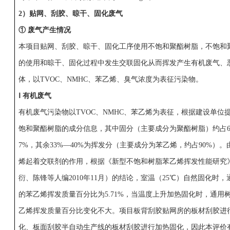
2）
贴网、刮胶、晾干、固化废气
① 废气产生情况
本项目贴网、刮胶、晾干、固化工序使用不饱和聚酯树脂，不饱和
的使用和晾干、固化过程中发生交联固化从而挥发产生有机废气、
体，以TVOC、NMHC、苯乙烯、臭气浓度为表征污染物。
Ⅰ 有机废气
有机废气污染物以TVOC、NMHC、苯乙烯为表征，根据建设单位
饱和聚酯树脂的成分信息，其中固分（主要成分为聚酯树脂）约占6
7%，其余33%—40%为挥发分（主要成分为苯乙烯，约占90%）。
烯起着交联剂的作用，根据《新型不饱和树脂苯乙烯挥发性能研究
衍、陈锋等人编2010年11月）的结论，室温（25℃）自然固化时，
的苯乙烯挥发质量百分比为5.71%，当温度上升加热固化时，通用
乙烯挥发质量百分比变化不大。项目板背刮胶贴网房的板材刮胶进
化、板面刮胶半自动生产线的板材刮胶进行加热固化，因此本评价