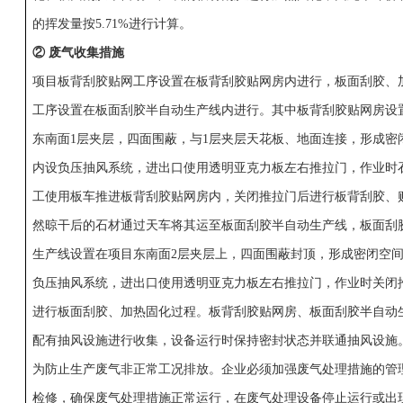
的挥发量按5.71%进行计算。
② 废气收集措施
项目板背刮胶贴网工序设置在板背刮胶贴网房内进行，板面刮胶、
工序设置在板面刮胶半自动生产线内进行。其中板背刮胶贴网房设
东南面1层夹层，四面围蔽，与1层夹层天花板、地面连接，形成密
内设负压抽风系统，进出口使用透明亚克力板左右推拉门，作业时
工使用板车推进板背刮胶贴网房内，关闭推拉门后进行板背刮胶、
然晾干后的石材通过天车将其运至板面刮胶半自动生产线，板面刮
生产线设置在项目东南面2层夹层上，四面围蔽封顶，形成密闭空
负压抽风系统，进出口使用透明亚克力板左右推拉门，作业时关闭
进行板面刮胶、加热固化过程。板背刮胶贴网房、板面刮胶半自动
配有抽风设施进行收集，设备运行时保持密封状态并联通抽风设施
为防止生产废气非正常工况排放。企业必须加强废气处理措施的管
检修，确保废气处理措施正常运行，在废气处理设备停止运行或出