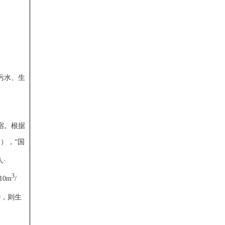
污水、生
宿。根据
1），“国
人·
3
0m
/
9，则生