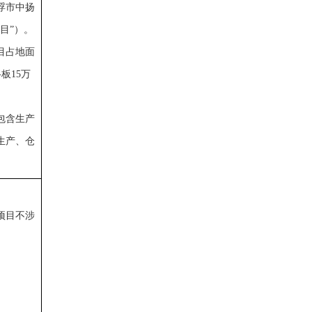
浮市中扬
目”）。
目占地面
板15万
包含生产
生产、仓
项目不涉