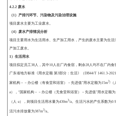
4.2.2 废水
（1）产排污环节、污染物及污染治理设施
项目废水主要为工业废水。
（
4
）废水产排情况分析
项目主要用水为生活用水、生产加工用水，产生的废水主要为生活
产加工废水。
1）生活用水
项目拟定员工38人，其中10人在厂内食宿，剩余28人均不在厂内食
广东省地方标准《用水定额 第3部分：生活》（DB44/T 1461.3-202
3
家机构－－办公楼（有食堂和浴室）－先进值”用水定额为15m
/（
a），“国家机构－－办公楼（无食堂和浴室）－先进值”用水定额为1
3
（人·a），则项目生活用水量为430m
/a。生活污水的产生系数为0.
3
活污水排放量为387m
/a。