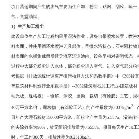
项目营运期间产生的废气主要为生产加工粉尘，贴网、刮胶、晾干
气，食堂油烟。
1
）
生产加工
粉尘 
建设单位生产加工过程均采用湿法作业，设备自带喷水装置，喷淋
料表面，并使用循环水喷淋刀具部位，呈微水浴状态，石材颗粒物
材表面的水捕集截留后经导流至沉淀池内。设备呈相对密闭状态，
过程中大部分粉尘进入水体，部分粉尘进入空气。进入空气部分粉
考根据《排放源统计调查产排污核算方法和系数手册》中《303砖
等建筑材料制造行业系数手册》--3032建筑用石加工行业-建筑板
毛光板、规格板）－锯解、涂胶、磨抛、裁切（有涂胶）工艺，规
2－
40万平方米/年，颗粒物（有涂胶工艺）的产生系数为0.037kg/m
目年产大理石板材150000平方米，即粉尘产生量为5.55t/a。湿法
的去除效率为90%，故无组织排放量为0.555t/a。项目每天生产加工
时，年工作300天，排放速率为0.2313kg/h。