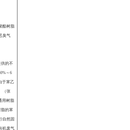
聚酯树脂
恶臭气
提供的不
0%～6
由于苯乙
》（张
通用树脂
树脂的苯
行自然固
有机废气