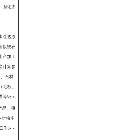
、固化废
水湿透原
直接被石
生产加工
尘计算参
瓦、石材
材（毛板、
模等级＜
产品。项
作业对粉尘
工作8小