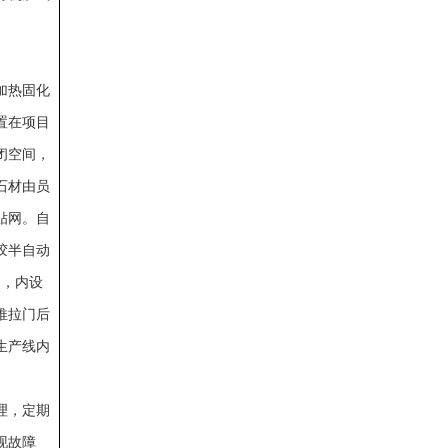
加热固化
置在项目
闭空间，
石材由员
贴网。自
胶半自动
间，内设
推拉门后
生产线内
。
理，定期
现故障