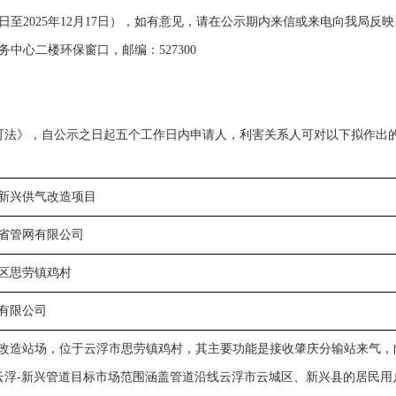
11日至2025年12月17日），如有意见，请在公示期内来信或来电向我局反映
中心二楼环保窗口，邮编：527300
可法》，自公示之日起五个工作日内申请人，利害关系人可对以下拟作出
新兴供气改造项目
省管网有限公司
区思劳镇鸡村
有限公司
改造站场，位于云浮市思劳镇鸡村，其主要功能是接收肇庆分输站来气，
034年云浮-新兴管道目标市场范围涵盖管道沿线云浮市云城区、新兴县的居