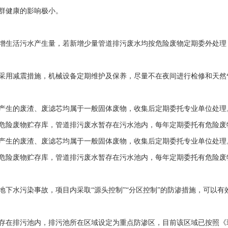
群健康的影响极小。
增生活污水产生量，若新增少量管道排污废水均按危险废物定期委外处理
采用减震措施，机械设备定期维护及保养，尽量不在夜间进行检修和天然
产生的废渣、废滤芯均属于一般固体废物，收集后定期委托专业单位处理
危险废物贮存库，管道排污废水暂存在污水池内，每年定期委托有危险废
产生的废渣、废滤芯均属于一般固体废物，收集后定期委托专业单位处理
危险废物贮存库，管道排污废水暂存在污水池内，每年定期委托有危险废
地下水污染事故，项目内采取“源头控制”“分区控制”的防渗措施，可以
存在排污池内，排污池所在区域设定为重点防渗区，目前该区域已按照《