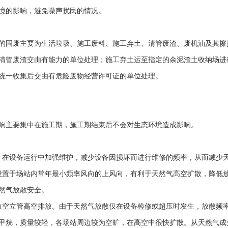
境的影响，避免噪声扰民的情况。
的固废主要为生活垃圾、施工废料、施工弃土、清管废渣、废机油及其擦
清管废渣交由有能力的单位处理；施工弃土运至指定的余泥渣土收纳场进
统一收集后交由有危险废物经营许可证的单位处理。
响主要集中在施工期，施工期结束后不会对生态环境造成影响。
，在设备运行中加强维护，减少设备因损坏而进行维修的频率，从而减少
设置于场站内常年最小频率风向的上风向，有利于天然气高空扩散，降低
然气放散安全。
放空立管高空排放。由于天然气放散仅在设备检修或超压时发生，放散频
甲烷，质量较轻，各场站周边较为空旷，在高空中很快扩散。从天然气成