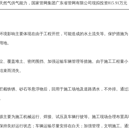
天然气供气能力，国家管网集团广东省管网有限公司现拟投资815.91万
环境影响主要体现在由于工程开挖，可能造成的水土流失等。保护措施为
用地。
尘、覆盖堆土、密闭围挡、加强运输车辆管理等措施。由于施工工程量小
结束而消失。
拦截铁锈、砂石等悬浮物后，回用于施工场地及道路洒水，不外排。通过
。
源主要为施工机械运行、焊接、试压及车辆行驶等。施工现场合理布置高
保持良好运行状态；车辆运输尽量安排在白天；加强管理，文明施工。通