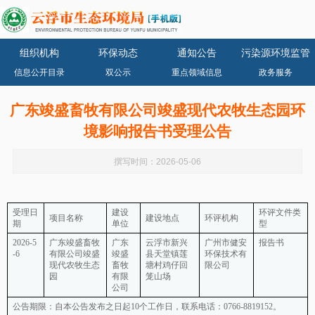
组织机构
环保动态
通知公告
污染源环境监管
信息公开目录
双公示
重点领域信息
政务服务
广东竣盛畜牧有限公司竣盛现代农牧生态园环
境影响报告书受理公告
撰写时间：2026-05-06
受理日
建设
环评文件类
项目名称
建设地点
环评机构
期
单位
型
2026-5
广东竣盛畜牧
广东
云浮市新兴
广州市健安
报告书
-6
有限公司竣盛
竣盛
县天堂镇莲
环保技术有
现代农牧生态
畜牧
塘村鸡仔回
限公司
园
有限
笼山场
公司
公告期限：自本公告发布之日起10个工作日，联系电话：0766-8819152。