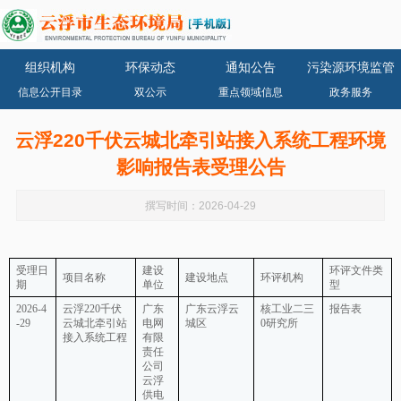
组织机构
环保动态
通知公告
污染源环境监管
信息公开目录
双公示
重点领域信息
政务服务
云浮220千伏云城北牵引站接入系统工程环境
影响报告表受理公告
撰写时间：2026-04-29
受理日
建设
环评文件类
项目名称
建设地点
环评机构
期
单位
型
2026-4
云浮220千伏
广东
广东云浮云
核工业二三
报告表
-29
云城北牵引站
电网
城区
0研究所
接入系统工程
有限
责任
公司
云浮
供电