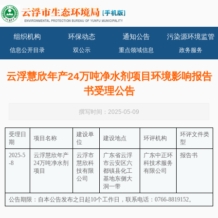
组织机构
环保动态
通知公告
污染源环境监管
信息公开目录
双公示
重点领域信息
政务服务
云浮慧欣年产24万吨净水剂项目环境影响报告
书受理公告
撰写时间：2025-05-09
受理日
建设单
环评文件类
项目名称
建设地点
环评机构
期
位
型
2025-5
云浮慧欣年产
云浮市
广东省云浮
广东中正环
报告书
-8
24万吨净水剂
慧欣科
市云安区六
科技术服务
项目
技有限
都镇县化工
有限公司
公司
基地东侧大
洞一带
公告期限：自本公告发布之日起10个工作日，联系电话：0766-8819152。