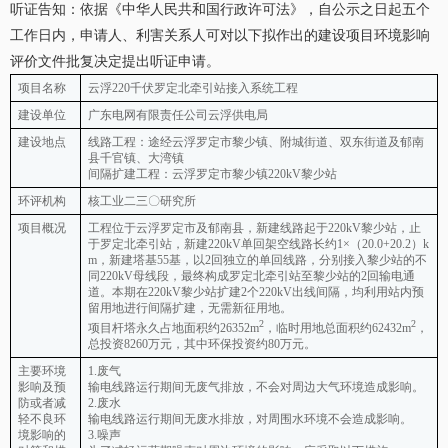
听证告知：依据《中华人民共和国行政许可法》，自公示之日起五个
工作日内，申请人、利害关系人可对以下拟作出的建设项目环境影响
评价文件批复决定提出听证申请。
项目名称
云浮220千伏罗定北牵引站接入系统工程
建设单位
广东电网有限责任公司云浮供电局
建设地点
线路工程：途经云浮罗定市黎少镇、附城街道、双东街道及郁南
县千官镇、大湾镇
间隔扩建工程：云浮罗定市黎少镇220kV黎少站
环评机构
核工业二三〇研究所
项目概况
工程位于云浮罗定市及郁南县，新建线路起于220kV黎少站，止
于罗定北牵引站，新建220kV单回架空线路长约1×（20.0+20.2）k
m，新建塔基55基，以2回独立的单回线路，分别接入黎少站的不
同220kV母线段，最终构成罗定北牵引站至黎少站的2回输电通
道。本期在220kV黎少站扩建2个220kV出线间隔，均利用站内预
留用地进行间隔扩建，无需新征用地。
2
2
项目杆塔永久占地面积约26352m
，临时用地总面积约62432m
，
总投资8260万元，其中环保投资约80万元。
主要环境
1.废气
影响及预
输电线路运行期间无废气排放，不会对周边大气环境造成影响。
防或者减
2.废水
轻不良环
输电线路运行期间无废水排放，对周围水环境不会造成影响。
境影响的
3.噪声