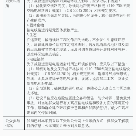
对策和措
为了减轻运营期噪声对周边环境的影响，应采取以下措施：
施
（1）优化架空线路高度，导线对地距离严格按照《110~750kV架
空输电线路设计规范》（GB 50545-2010）相关规定要求。
（2）采用表面光滑的导线，毛刺较少的设备，减小线路在运行时
产生的噪声。
4.固体废物
输电线路运行期无固体废物产生。
5.生态
在运营期，输电线路工程的作用为送电，不会发生生态破坏行
为。建议建设单位后期在定期巡查时，若发现塔基占地区域及周
边出现植被异常死亡现象，应及时调查原因并开展针对性补种，
以维持区域生态稳定。
6.电磁辐射
为了减轻运营期电磁辐射对周边环境的影响，应采取以下措施：
（1）导线对地及交叉跨越严格按照《110~750kV架空输电线路设
计规范》（GB 50545-2010）相关规定要求，选择导线排列形式，
导线、金具及绝缘子等电气设备、设施，提高加工工艺，防止尖
端放电和起电晕。
（2）定期巡检，确保线路运行稳定，保障公众人身安全与周边生
态环境。
（3）建设单位应在危险位置建立各种警告、防护标识，避免意外
事故。对当地群众进行有关高压输电线路和设备方面的环境宣传
工作，帮助群众建立环境保护意识和自我防护意识，减少在高压
走廊内的停留时间。
公众参与
我局已对本项目采取了受理公告网上公示的方式，供群众了解项
情况
目的信息，公示期间并未收到反馈意见。