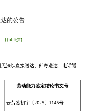
送达的公告
【打印此页】
：
因无法以直接送达、邮寄送达、电话通
劳动能力鉴定结论书文号
云劳鉴初字〔2025〕1145号