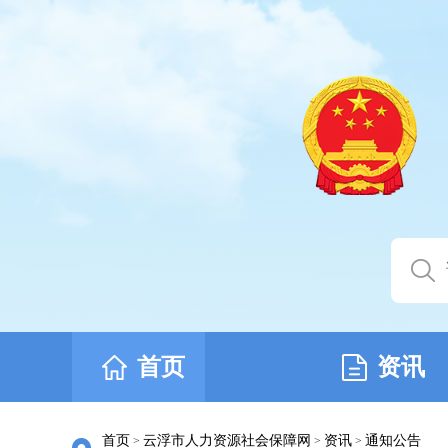
首页
资讯
首页
云浮市人力资源社会保障网
资讯
通知公告
>
>
>