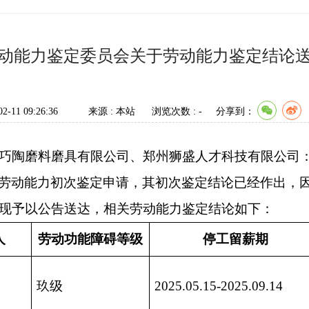
动能力鉴定委员会关于劳动能力鉴定结论
2-11 09:26:36
来源 : 本站
浏览次数 :
-
分享到：
巧陶磨料磨具有限公司、郑州狮盛人才科技有限公司
劳动能力初次鉴定申请，其初次鉴定结论已经作出，
现予以公告送达，相关劳动能力鉴定结论如下：
人
劳动功能障碍等级
停工留薪期
玖级
2025.05.15-2025.09.14