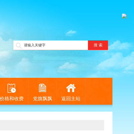
搜 索
价格和收费
党旗飘飘
返回主站