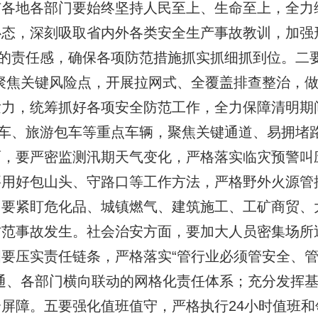
市各地各部门要始终坚持人民至上、生命至上，全力
心态，深刻吸取省内外各类安全生产事故教训，加强
”的责任感，确保各项防范措施抓实抓细抓到位。二
聚焦关键风险点，开展拉网式、全覆盖排查整治，
发力，统筹抓好各项安全防范工作，全力保障清明期
包车、旅游包车等重点车辆，聚焦关键通道、易拥堵
面，要严密监测汛期天气变化，严格落实临灾预警叫
要用好包山头、守路口等工作方法，严格野外火源管
，要紧盯危化品、城镇燃气、建筑施工、工矿商贸、
防范事故发生。社会治安方面，要加大人员密集场所
要压实责任链条，严格落实“管行业必须管安全、
通、各部门横向联动的网格化责任体系；充分发挥
屏障。五要强化值班值守，严格执行24小时值班和