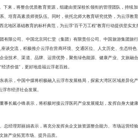
涵。下来，将整合优质教育资源，组建由资深校长领衔的管理团队，持续
系、培育高素质师资队伍。同时，依托北师大教育研究优势，为云浮教
西北地区基础教育的标杆典范，为云浮“百千万工程”教育行动提供坚实支
有限公司、中国北京同仁堂（集团）有限责任公司、中国旅游集团旅行
人座谈交流，积极推介云浮在营商环境、交通区位、人文历史、生态特色
企业技术、渠道、品牌、运营优势，聚焦绿色能源、健康产业、文旅融
为“经济价值”，更好地造福云浮老百姓。
表示，中国中煤将积极融入云浮市发展格局，探索大湾区区域差异化产
云浮市经济社会发展。
事长戴小锋表示，将积极对接云浮医药产业发展规划，发挥自身大健康
总经理郑丽娟表示，将充分发挥央企文旅资源整合能力、市场运营经验
文旅产业拓宽市场、提升品质。